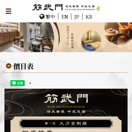
繁中
EN
JP
KR
價目表